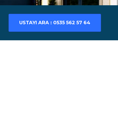
USTAYI ARA :
0535 562 57 64