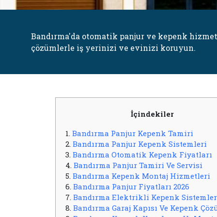
Bandırma'da otomatik panjur ve kepenk hizmet
çözümlerle iş yerinizi ve evinizi koruyun.
İçindekiler
1.
Bandırma Panjur Kepenk Tamiri
2.
Bandırma Panjur Kepenk Sistemleri
3.
Bandırma Otomatik Kepenk Fiyatları
4.
Bandırma Panjur Tamiri Ve Servisi
5.
Bandırma Kepenk Montaj Hizmetleri
6.
Bandırma Panjur Fiyatları 2026
7.
Bandırma Elektrikli Kepenk Sistemler
8.
Bandırma Garaj Kapısı Ve Kepenk Çöz